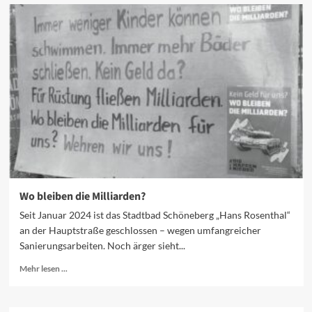
Rettet
unser
Kiezkrankenhaus!
Wo bleiben die Milliarden?
Seit Januar 2024 ist das Stadtbad Schöneberg „Hans Rosenthal“
an der Hauptstraße geschlossen – wegen umfangreicher
Sanierungsarbeiten. Noch ärger sieht...
Mehr
Mehr lesen ...
Informationen
über
Wo