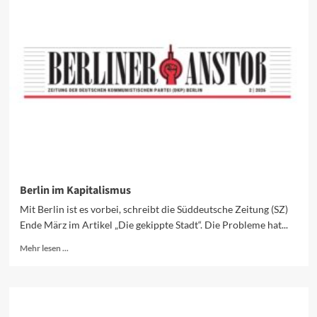
bleiben
die
Milliarden?
Berlin im Kapitalismus
Mit Berlin ist es vorbei, schreibt die Süddeutsche Zeitung (SZ)
Ende März im Artikel „Die gekippte Stadt“. Die Probleme hat...
Mehr
Mehr lesen ...
Informationen
über
Berlin
im
Kapitalismus