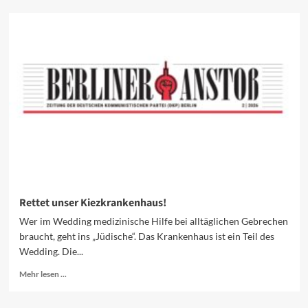
Krankenhäuser
und
Arztpraxen
werden
auf
den
Kriegsfall
eingestimmt
Rettet unser Kiezkrankenhaus!
Wer im Wedding medizinische Hilfe bei alltäglichen Gebrechen
braucht, geht ins „Jüdische“. Das Krankenhaus ist ein Teil des
Wedding. Die...
Mehr
Mehr lesen ...
Informationen
über