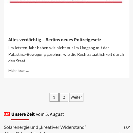
Alles verdächtig – Berlins neues Polizeigesetz
I m letzten Jahr haben wir nicht nur im Umgang mit der
Palästina-Bewegung gesehen, wie die Rechtsstaatlichkeit durch
den Staat...
Mehr
Mehr lesen ...
Informationen
über
Alles
verdächtig
Seitennummerierun
2
Weiter
1
–
der
Berlins
neues
Beiträge
Unsere Zeit
vom 5. August
Polizeigesetz
Solarenergie und „kreativer Widerstand“
UZ