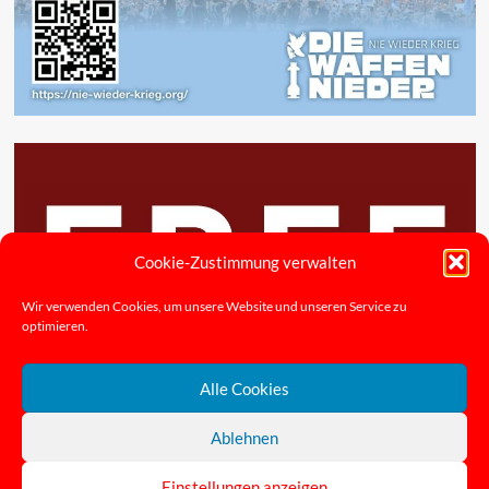
Cookie-Zustimmung verwalten
Wir verwenden Cookies, um unsere Website und unseren Service zu
optimieren.
Alle Cookies
Ablehnen
DKP Berlin (2025, CC BY-NC-ND)
|
covernews
von AF
Einstellungen anzeigen