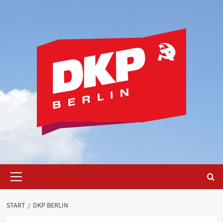
Zum
Inhalt
springen
Primäres
Menü
START
DKP BERLIN