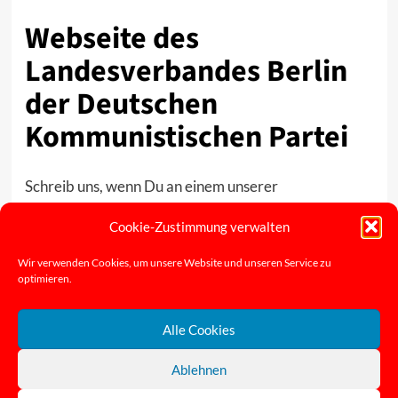
Webseite des
Landesverbandes Berlin
der Deutschen
Kommunistischen Partei
Schreib uns, wenn Du an einem unserer
Gruppenabende teilnehmen, oder mehr über uns
Cookie-Zustimmung verwalten
erfahren möchtest!
Hier findest du alle Berliner Gruppentermine.
Wir verwenden Cookies, um unsere Website und unseren Service zu
optimieren.
Alle Cookies
Ablehnen