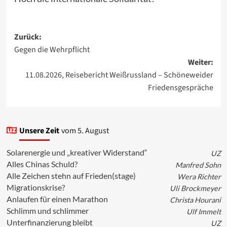
Beitragsnavigation
Zurück:
Gegen die Wehrpflicht
Weiter:
11.08.2026, Reisebericht Weißrussland – Schöneweider
Friedensgespräche
Unsere Zeit
vom 5. August
Solarenergie und „kreativer Widerstand“
UZ
Alles Chinas Schuld?
Manfred Sohn
Alle Zeichen stehn auf Frieden(stage)
Wera Richter
Migrationskrise?
Uli Brockmeyer
Anlaufen für einen Marathon
Christa Hourani
Schlimm und schlimmer
Ulf Immelt
Unterfinanzierung bleibt
UZ