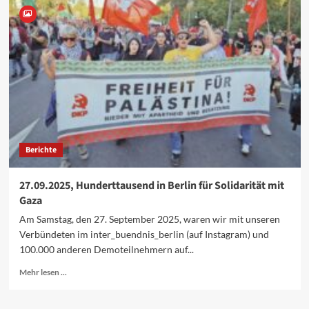
Für
den
Frieden
auf
der
Straße
Berichte
27.09.2025, Hunderttausend in Berlin für Solidarität mit
Gaza
Am Samstag, den 27. September 2025, waren wir mit unseren
Verbündeten im inter_buendnis_berlin (auf Instagram) und
100.000 anderen Demoteilnehmern auf...
Mehr
Mehr lesen ...
Informationen
über