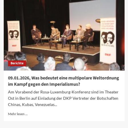
2.
Schulstreik
gegen
die
Wehrpflicht
Berichte
09.01.2026, Was bedeutet eine multipolare Weltordnung
im Kampf gegen den Imperialismus?
Am Vorabend der Rosa-Luxemburg-Konferenz sind im Theater
Ost in Berlin auf Einladung der DKP Vertreter der Botschaften
Chinas, Kubas, Venezuelas...
Mehr
Mehr lesen ...
Informationen
über