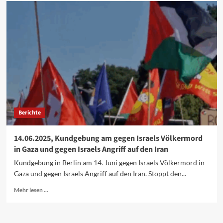
27.09.2025,
Hunderttausend
in
Berlin
für
Solidarität
mit
Gaza
Berichte
14.06.2025, Kundgebung am gegen Israels Völkermord
in Gaza und gegen Israels Angriff auf den Iran
Kundgebung in Berlin am 14. Juni gegen Israels Völkermord in
Gaza und gegen Israels Angriff auf den Iran. Stoppt den...
Mehr
Mehr lesen ...
Informationen
über
14.06.2025,