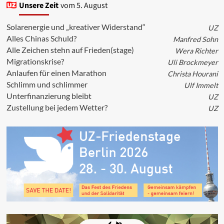
Kundgebung
Unsere Zeit
vom 5. August
am
gegen
Solarenergie und „kreativer Widerstand“
UZ
Israels
Alles Chinas Schuld?
Manfred Sohn
Völkermord
Alle Zeichen stehn auf Frieden(stage)
Wera Richter
in
Migrationskrise?
Gaza
Uli Brockmeyer
und
Anlaufen für einen Marathon
Christa Hourani
gegen
Schlimm und schlimmer
Ulf Immelt
Israels
Unterfinanzierung bleibt
UZ
Angriff
Zustellung bei jedem Wetter?
auf
UZ
den
Iran