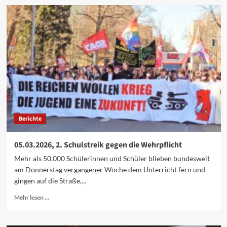
28.08.2026,
UZ-
Friedenstage
Berichte
05.03.2026, 2. Schulstreik gegen die Wehrpflicht
Mehr als 50.000 Schülerinnen und Schüler blieben bundesweit
am Donnerstag vergangener Woche dem Unterricht fern und
gingen auf die Straße,...
Mehr
Mehr lesen ...
Informationen
über
05.03.2026,