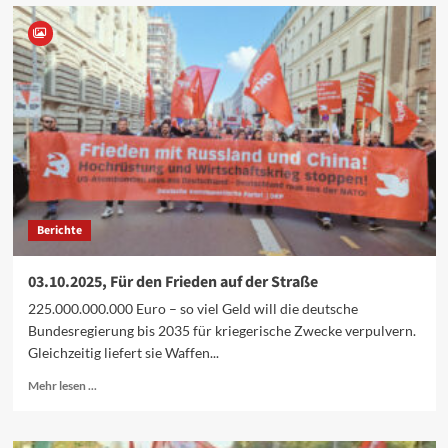
09.01.2026,
Was
bedeutet
eine
multipolare
Weltordnung
im
Kampf
gegen
den
Imperialismus?
Berichte
03.10.2025, Für den Frieden auf der Straße
225.000.000.000 Euro – so viel Geld will die deutsche
Bundesregierung bis 2035 für kriegerische Zwecke verpulvern.
Gleichzeitig liefert sie Waffen...
Mehr
Mehr lesen ...
Informationen
über
03.10.2025,