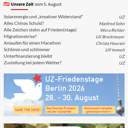
Berliner
Unsere Zeit
vom 5. August
Appell
an
Solarenergie und „kreativer Widerstand“
UZ
Köpenicker
Alles Chinas Schuld?
Manfred Sohn
Alle Zeichen stehn auf Frieden(stage)
Wera Richter
Migrationskrise?
Uli Brockmeyer
Anlaufen für einen Marathon
Christa Hourani
Schlimm und schlimmer
Ulf Immelt
Unterfinanzierung bleibt
UZ
Zustellung bei jedem Wetter?
UZ