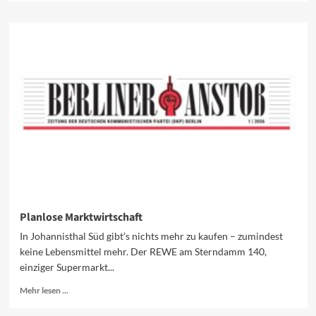
über
11.08.2026,
Reisebericht
Weißrussland
–
Schöneweider
Friedensgespräche
Planlose Marktwirtschaft
In Johannisthal Süd gibt’s nichts mehr zu kaufen – zumindest
keine Lebens­mittel mehr. Der REWE am Sterndamm 140,
einziger Supermarkt...
Mehr
Mehr lesen ...
Informationen
über