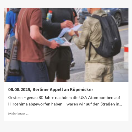
über
Tesla
will
nach
Köpenick
06.08.2025, Berliner Appell an Köpenicker
Gestern – genau 80 Jahre nachdem die USA Atombomben auf
Hiroshima abgeworfen haben – waren wir auf den Straßen in...
Mehr
Mehr lesen ...
Informationen
über
06.08.2025,